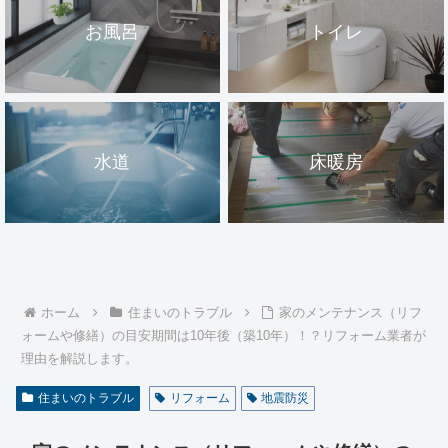
お風呂
トイレ
水道
床暖房
ホーム
住まいのトラブル
家のメンテナンス（リフ
ォームや修繕）の目安期間は10年後（築10年）！？リフォーム業者が
理由を解説します。
住まいのトラブル
リフォーム
地震防災