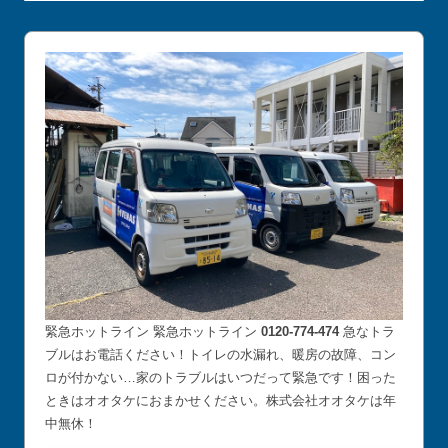
緊急ホットライン 緊急ホットライン
0120-774-474
急なトラ
ブルはお電話ください！トイレの水漏れ、暖房の故障、コン
ロが付かない…家のトラブルはいつだって緊急です！困った
ときはオオタケにおまかせください。株式会社オオタケは年
中無休！