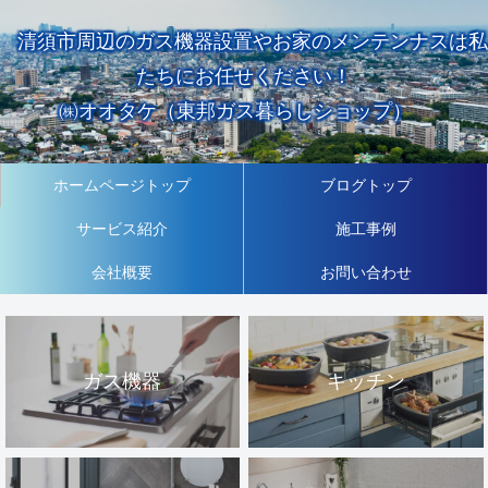
清須市周辺のガス機器設置やお家のメンテンナスは私
たちにお任せください！
㈱オオタケ（東邦ガス暮らしショップ）
ホームページトップ
ブログトップ
サービス紹介
施工事例
会社概要
お問い合わせ
ガス機器
キッチン