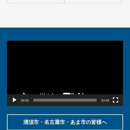
します。故障かなと思っ
解説します！
たらオオタケにご相談く
ださい
動
画
プ
レ
ー
ヤ
ー
00:00
03:40
清須市・名古屋市・あま市の皆様へ