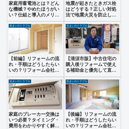
家庭用蓄電池とは？どん
地震が起きたときガス栓
な機械？やめたほうがい
はどうする？正しい対処
い？仕組と導入のメリッ
法で地震火災を防止しま
ト・デメリットを解説
しょう
住まいのトラブル
住まいのトラブル
【前編】リフォームの流
【清須市版】中古住宅の
れ・手順はどうしたらい
購入後リフォームで使え
いの？リフォーム会社が
る補助金と優先して直す
解説します！
べき設備の順番を解説し
ます！
住まいのトラブル
住まいのトラブル
家庭のブレーカー交換は
【後編】リフォームの流
いつ必要？タイミング・
れ・手順はどうしたらい
費用をわかりやすく解説
いの？リフォーム会社が