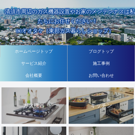
清須市周辺のガス機器設置やお家のメンテンナスは私
たちにお任せください！
㈱オオタケ（東邦ガス暮らしショップ）
ホームページトップ
ブログトップ
サービス紹介
施工事例
会社概要
お問い合わせ
ガス機器
キッチン