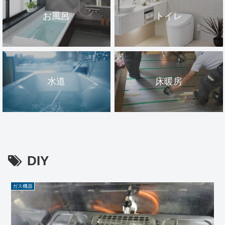
お風呂
トイレ
水道
床暖房
DIY
ガス機器