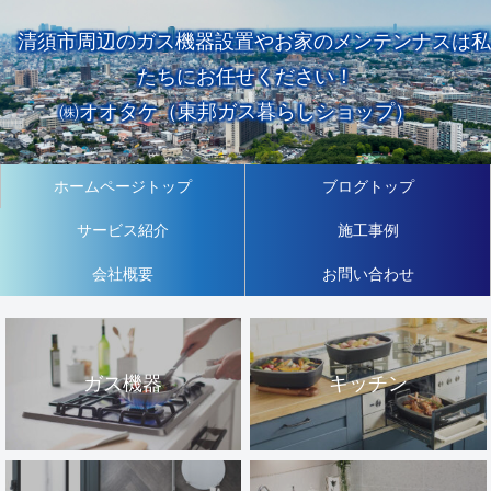
清須市周辺のガス機器設置やお家のメンテンナスは私
たちにお任せください！
㈱オオタケ（東邦ガス暮らしショップ）
ホームページトップ
ブログトップ
サービス紹介
施工事例
会社概要
お問い合わせ
ガス機器
キッチン