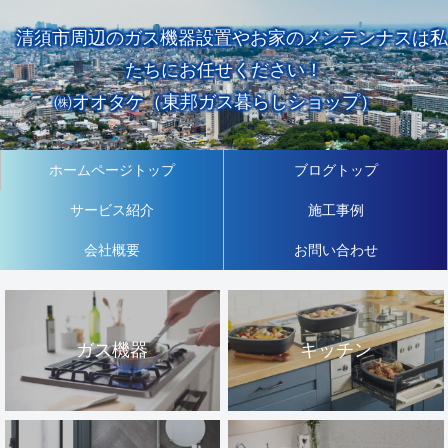
清須市周辺のガス機器設置やお家のメンテンナスは私
たちにお任せください！
㈱オオタケ（東邦ガス暮らしショップ）
ホームページトップ
ブログトップ
サービス紹介
施工事例
会社概要
お問い合わせ
ガス機器
キッチン