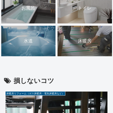
お風呂
トイレ
水道
床暖房
損しないコツ
床暖房リフォーム（ガス床暖房・電気床暖房など）