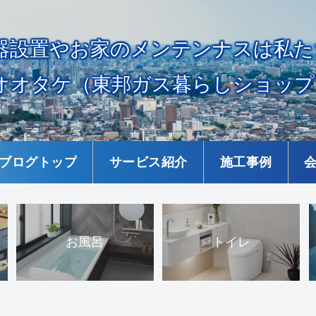
器設置やお家のメンテンナスは私た
オオタケ（東邦ガス暮らしショップ
ブログトップ
サービス紹介
施工事例
お風呂
トイレ