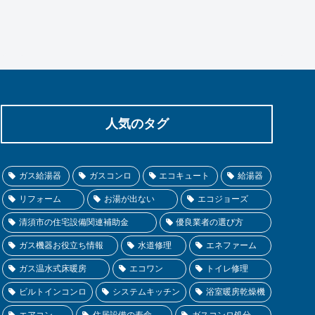
人気のタグ
ガス給湯器
ガスコンロ
エコキュート
給湯器
リフォーム
お湯が出ない
エコジョーズ
清須市の住宅設備関連補助金
優良業者の選び方
ガス機器お役立ち情報
水道修理
エネファーム
ガス温水式床暖房
エコワン
トイレ修理
ビルトインコンロ
システムキッチン
浴室暖房乾燥機
エアコン
住居設備の寿命
ガスコンロ処分