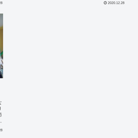
あ
28
2020.12.28
な
り
節
し
28