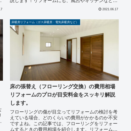
フ
説します！リフォームにも、風呂やキッチンなどの
が
水回り、間取り変更、外壁塗装までいろいろありま
17
2021.06.17
す。満足いく...
床暖房リフォーム（ガス床暖房・電気床暖房など）
床の張替え（フローリング交換）の費用相場
リフォームのプロが目安料金をスッキリ解説
します。
な
フローリングの傷が目立ってリフォームの検討を考
リ
えている場合、どのくらいの費用がかかるのか不安
を
ですよね。この記事では、フローリングをリフォー
こ
ムするときの費用相場を紹介します。リフォームす