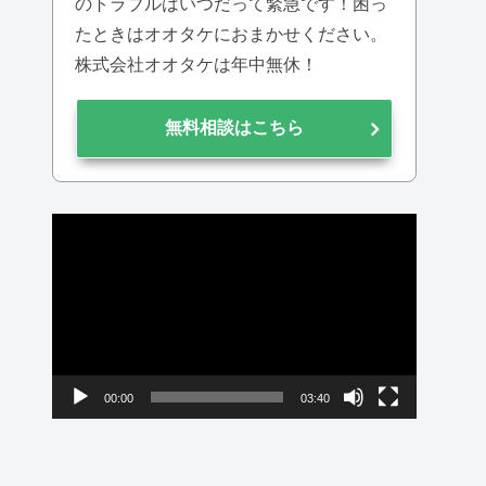
のトラブルはいつだって緊急です！困っ
たときはオオタケにおまかせください。
株式会社オオタケは年中無休！
無料相談はこちら
動
画
プ
レ
ー
ヤ
00:00
03:40
ー