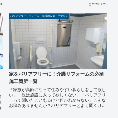
ナ
て紹介します。リノベーションに比べてリフォーム
24
2020.12.28
は工事期間...
バリアフリーリフォーム（介護用設備・手すり）
家をバリアフリーに！介護リフォームの必須
業
施工箇所一覧
「家族が高齢になって住みやすい暮らしをして欲し
い」「親は施設に入って欲しくない」「バリアフリ
家
ーって聞いたことあるけど何かわからない」こんな
適
お悩みありませんか？バリアフリーとよく聞くけれ
行
ど、実際に家がどのように変化するか知っている人
建
は少ないで...