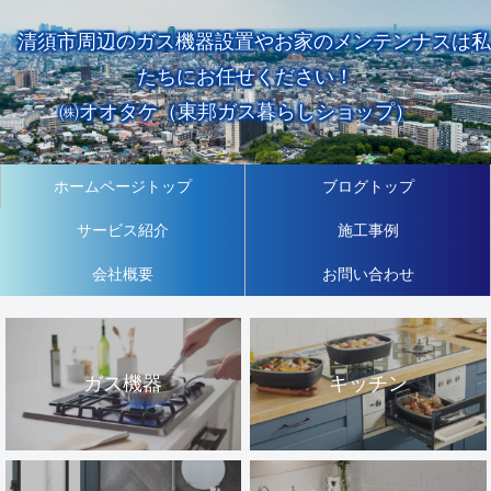
清須市周辺のガス機器設置やお家のメンテンナスは私
たちにお任せください！
㈱オオタケ（東邦ガス暮らしショップ）
ホームページトップ
ブログトップ
サービス紹介
施工事例
会社概要
お問い合わせ
ガス機器
キッチン