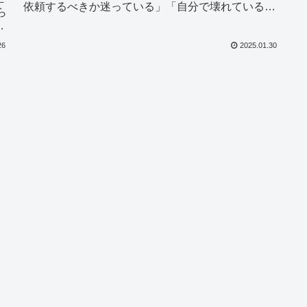
依頼するべきか迷っている」「自分で壊れているか
ら
確認してから業者を呼びたい」などと悩んでいる人
よ
もいるでし...
26
2025.01.30