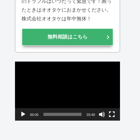
のトラブルはいつだって緊急です！困っ
たときはオオタケにおまかせください。
株式会社オオタケは年中無休！
無料相談はこちら
動
画
プ
レ
ー
ヤ
00:00
03:40
ー