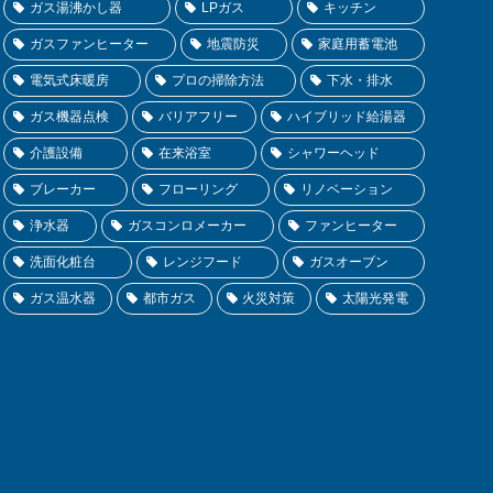
ガス湯沸かし器
LPガス
キッチン
ガスファンヒーター
地震防災
家庭用蓄電池
電気式床暖房
プロの掃除方法
下水・排水
ガス機器点検
バリアフリー
ハイブリッド給湯器
介護設備
在来浴室
シャワーヘッド
ブレーカー
フローリング
リノベーション
浄水器
ガスコンロメーカー
ファンヒーター
洗面化粧台
レンジフード
ガスオーブン
ガス温水器
都市ガス
火災対策
太陽光発電