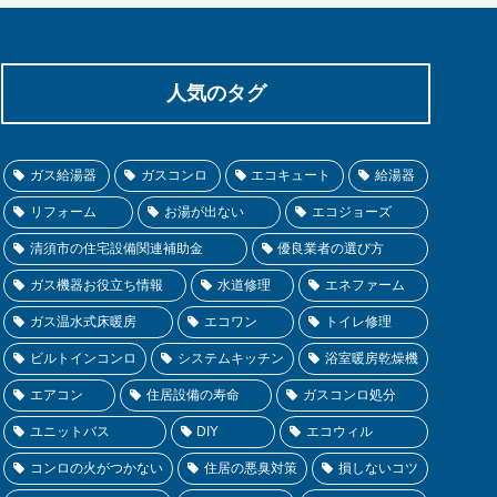
人気のタグ
ガス給湯器
ガスコンロ
エコキュート
給湯器
リフォーム
お湯が出ない
エコジョーズ
清須市の住宅設備関連補助金
優良業者の選び方
ガス機器お役立ち情報
水道修理
エネファーム
ガス温水式床暖房
エコワン
トイレ修理
ビルトインコンロ
システムキッチン
浴室暖房乾燥機
エアコン
住居設備の寿命
ガスコンロ処分
ユニットバス
DIY
エコウィル
コンロの火がつかない
住居の悪臭対策
損しないコツ