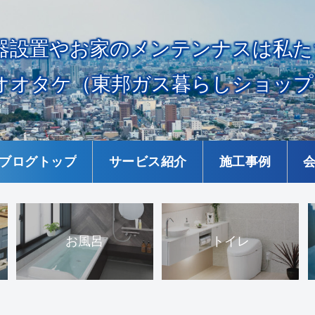
器設置やお家のメンテンナスは私た
オオタケ（東邦ガス暮らしショップ
ブログトップ
サービス紹介
施工事例
お風呂
トイレ