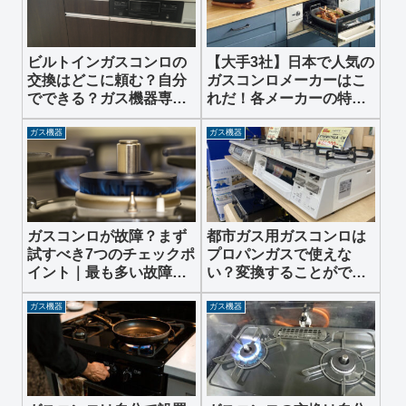
ビルトインガスコンロの
【大手3社】日本で人気の
交換はどこに頼む？自分
ガスコンロメーカーはこ
でできる？ガス機器専門
れだ！各メーカーの特徴
会社が解説します
をシンプルに解説しま
す。
ガス機器
ガス機器
ガスコンロが故障？まず
都市ガス用ガスコンロは
試すべき7つのチェックポ
プロパンガスで使えな
イント｜最も多い故障原
い？変換することができ
因と対処法とは
る？注意点を解説します
ガス機器
ガス機器