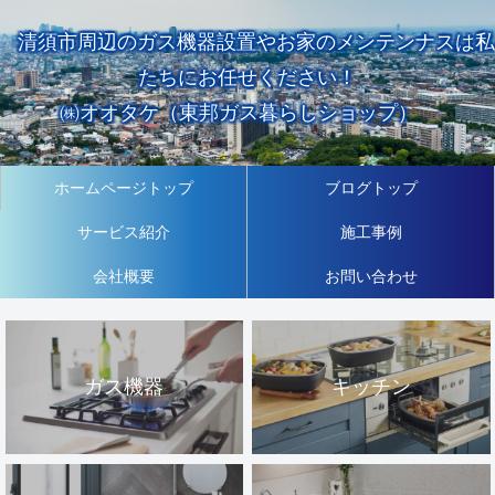
清須市周辺のガス機器設置やお家のメンテンナスは私
たちにお任せください！
㈱オオタケ（東邦ガス暮らしショップ）
ホームページトップ
ブログトップ
サービス紹介
施工事例
会社概要
お問い合わせ
ガス機器
キッチン