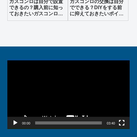
ガスコンロは自分で設置
ガスコンロの交換は自分
できるの？購入前に知っ
でできる？DIYをする前
ておきたいガスコンロ設
に抑えておきたいポイン
置のDIY事情
ト
動
画
プ
レ
ー
ヤ
ー
00:00
03:40