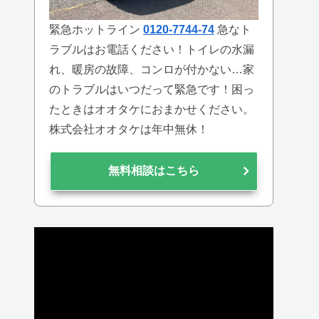
緊急ホットライン
0120-7744-74
急なト
ラブルはお電話ください！トイレの水漏
れ、暖房の故障、コンロが付かない…家
のトラブルはいつだって緊急です！困っ
たときはオオタケにおまかせください。
株式会社オオタケは年中無休！
無料相談はこちら
動
画
プ
レ
ー