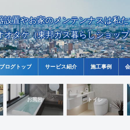
器設置やお家のメンテンナスは私た
オオタケ（東邦ガス暮らしショップ
ブログトップ
サービス紹介
施工事例
お風呂
トイレ