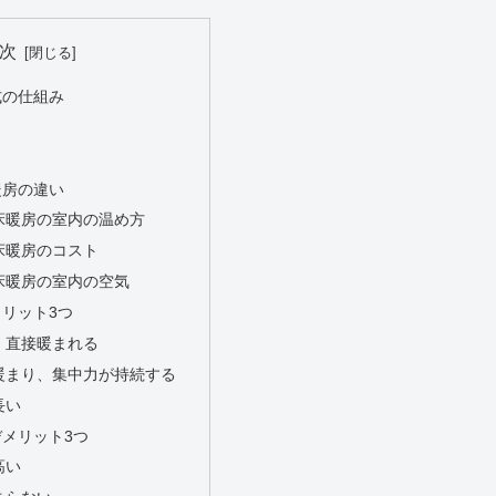
次
式の仕組み
暖房の違い
床暖房の室内の温め方
床暖房のコスト
床暖房の室内の空気
リット3つ
、直接暖まれる
暖まり、集中力が持続する
長い
メリット3つ
高い