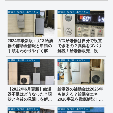
給湯器・温水器（エネファーム・エコキュートなど）
給湯器・温水器（エネファーム・エコキュートなど）
2024年最新版：ガス給湯
ガス給湯器は自分で設置
器の補助金情報と申請の
できるの？真偽をズバリ
手順をわかりやすく解説
解説！給湯器販売、設置
します！
業者が詳しく解説しま
す。
給湯器・温水器（エネファーム・エコキュートなど）
給湯器・温水器（エネファーム・エコキュートなど）
【2022年6月更新】給湯
給湯器の補助金は2026年
器不足はどうなった？現
も使える？給湯省エネ
状と今後の見通しを解説
2026事業を徹底解説！エ
します。
コキュート・ガス給湯器
の最新情報
給湯器・温水器（エネファーム・エコキュートなど）
給湯器・温水器（エネファーム・エコキュートなど）