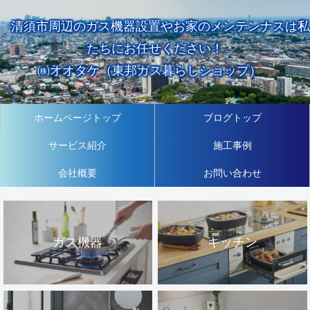
清須市周辺のガス機器設置やお家のメンテンナスは私
たちにお任せください！
㈱オオタケ（東邦ガス暮らしショップ）
ホームページトップ
ブログトップ
サービス紹介
施工事例
会社概要
お問い合わせ
ガス機器
キッチン