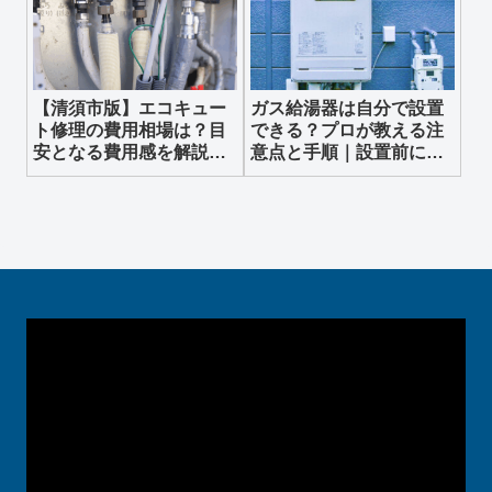
【清須市版】エコキュー
ガス給湯器は自分で設置
ト修理の費用相場は？目
できる？プロが教える注
安となる費用感を解説し
意点と手順｜設置前に知
ます
っておくべき基礎知識
動
画
プ
レ
ー
ヤ