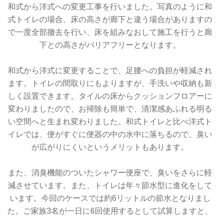
和式から洋式への変更工事を行いました。写真のように和
式トイレの場合、床の高さが廊下と違う場合がありますの
で一度全部撤去を行い、床を組みなおして施工を行うと廊
下との高さがバリアフリーとなります。
和式から洋式に変更することで、足腰への負担が軽減され
ます。トイレの間取りにもよりますが、手洗いや収納も新
しく設置できます。タイルの床からクッションフロアーに
変わりましたので、お掃除も簡単で、清潔感あふれる明る
い空間へと生まれ変わりました。和式トイレと比べ洋式ト
イレでは、便がすぐに便器の中の水中に落ちるので、臭い
が広がりにくいというメリットもあります。
また、消臭機能のついたシャワー便座で、臭いをさらに軽
減させています。また、トイレは年々節水型に進化をして
います。今回のケースでは約6リットルの節水となりまし
た。ご家族3名が一日に6回使用するとして試算しますと、